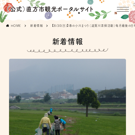
（公式）直方市観光ポータルサイト
HOME
新着情報
【8/30(日)】
春の小川まつり（遠賀川清掃活動）
毎月最後の日
新着情報