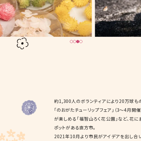
1
2
3
4
約1,300人のボランティアにより20万球
「のおがたチューリップフェア」（3〜4月開
が楽しめる「福智山ろく花公園」など、花に
ポットがある直方市。
2021年10月より市民がアイデアを出し合い