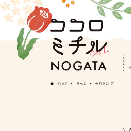
HOME
食べる
十割そば 江