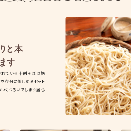
りと本
ます
されている十割そばは絶
ばを存分に愉しめるセット
ついくつろいでしまう居心