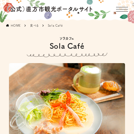
（公式）直方市観光ポータルサイト
HOME
食べる
Sola Café
ソラカフェ
Sola Café